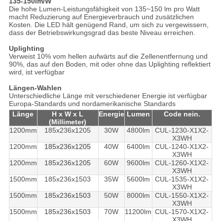
135-150lm/W
Die hohe Lumen-Leistungsfähigkeit von 135~150 lm pro Watt
macht Reduzierung auf Energieverbrauch und zusätzlichen
Kosten. Die LED hält genügend Rand, um sich zu vergewissern,
dass der Betriebswirkungsgrad das beste Niveau erreichen.
Uplighting
Verweist 10% vom hellen aufwärts auf die Zellenentfernung und
90%, das auf den Boden, mit oder ohne das Uplighting reflektiert
wird, ist verfügbar
Längen-Wahlen
Unterschiedliche Länge mit verschiedener Energie ist verfügbar
Europa-Standards und nordamerikanische Standards
Länge
H x W x L
Energie
Lumen
Code nein.
(Millimeter)
1200mm
185x236x1205
30W
4800lm
CUL-1230-X1X2-
X3WH
1200mm
185x236x1205
40W
6400lm
CUL-1240-X1X2-
X3WH
1200mm
185x236x1205
60W
9600lm
CUL-1260-X1X2-
X3WH
1500mm
185x236x1503
35W
5600lm
CUL-1535-X1X2-
X3WH
1500mm
185x236x1503
50W
8000lm
CUL-1550-X1X2-
X3WH
1500mm
185x236x1503
70W
11200lm
CUL-1570-X1X2-
X3WH