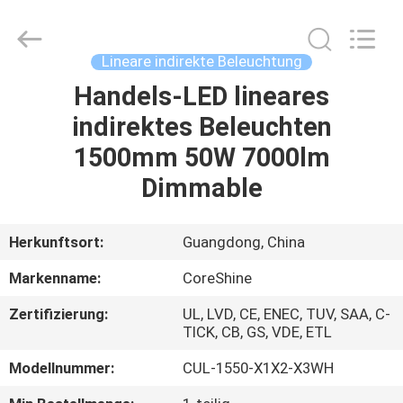
Shenzhen
Coreshine
Optoelectronics
Co.,Ltd.
All
Lineare indirekte Beleuchtung
Rights
Reserved.
Handels-LED lineares
HAUS
indirektes Beleuchten
PRODUKTE
1500mm 50W 7000lm
Dimmable
ÜBER
UNS
Herkunftsort:
Guangdong, China
Markenname:
CoreShine
FABRIK-
Zertifizierung:
UL, LVD, CE, ENEC, TUV, SAA, C-
AUSFLUG
TICK, CB, GS, VDE, ETL
Modellnummer:
CUL-1550-X1X2-X3WH
QUALITÄTSKONTROLLE