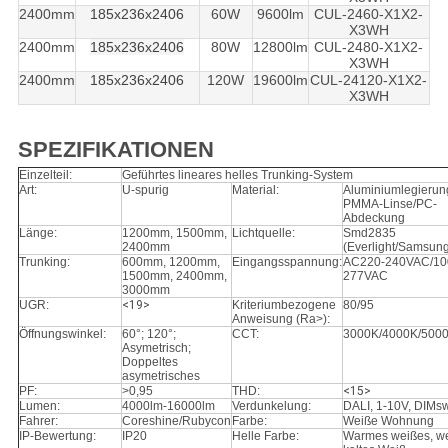
2400mm
185x236x2406
60W
9600lm
CUL-2460-X1X2-
X3WH
2400mm
185x236x2406
80W
12800lm
CUL-2480-X1X2-
X3WH
2400mm
185x236x2406
120W
19600lm
CUL-24120-X1X2-
X3WH
SPEZIFIKATIONEN
Einzelteil:
Geführtes lineares helles Trunking-System
Art:
U-spurig
Material:
Aluminiumlegierun
PMMA-Linse/PC-
Abdeckung
Länge:
1200mm, 1500mm,
Lichtquelle:
Smd2835
2400mm
(Everlight/Samsun
Trunking:
600mm, 1200mm,
Eingangsspannung:
AC220-240VAC/10
1500mm, 2400mm,
277VAC
3000mm
UGR:
<19>
Kriteriumbezogene
80/95
Anweisung (Ra>):
Öffnungswinkel:
60°; 120°;
CCT:
3000K/4000K/500
Asymetrisch;
Doppeltes
asymetrisches
PF:
>0,95
THD:
<15>
Lumen:
4000lm-16000lm
Verdunkelung:
DALI, 1-10V, DIMsw
Fahrer:
Coreshine/Rubycon
Farbe:
Weiße Wohnung
IP-Bewertung:
IP20
Helle Farbe:
Warmes weißes, we