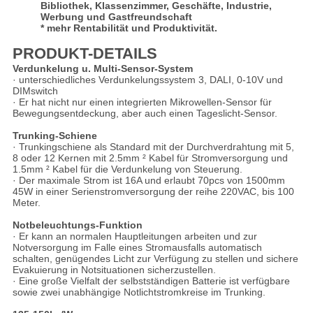
Bibliothek, Klassenzimmer, Geschäfte, Industrie, 
Werbung und Gastfreundschaft
* mehr Rentabilität und Produktivität.
PRODUKT-DETAILS
Verdunkelung u. Multi-Sensor-System
· unterschiedliches Verdunkelungssystem 3, DALI, 0-10V und
DIMswitch
· Er hat nicht nur einen integrierten Mikrowellen-Sensor für
Bewegungsentdeckung, aber auch einen Tageslicht-Sensor.
Trunking-Schiene
· Trunkingschiene als Standard mit der Durchverdrahtung mit 5,
8 oder 12 Kernen mit 2.5mm ² Kabel für Stromversorgung und
1.5mm ² Kabel für die Verdunkelung von Steuerung.
· Der maximale Strom ist 16A und erlaubt 70pcs von 1500mm
45W in einer Serienstromversorgung der reihe 220VAC, bis 100
Meter.
Notbeleuchtungs-Funktion
· Er kann an normalen Hauptleitungen arbeiten und zur
Notversorgung im Falle eines Stromausfalls automatisch
schalten, genügendes Licht zur Verfügung zu stellen und sichere
Evakuierung in Notsituationen sicherzustellen.
· Eine große Vielfalt der selbstständigen Batterie ist verfügbare
sowie zwei unabhängige Notlichtstromkreise im Trunking.