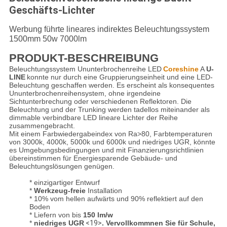
Geschäfts-Lichter
Werbung führte lineares indirektes Beleuchtungssystem
1500mm 50w 7000lm
PRODUKT-BESCHREIBUNG
Beleuchtungssystem
Ununterbrochenreihe LED
Coreshine
A
U-
LINE
konnte nur durch eine Gruppierungseinheit und eine LED-
Beleuchtung geschaffen werden. Es erscheint als konsequentes
Ununterbrochenreihensystem, ohne irgendeine
Sichtunterbrechung oder verschiedenen Reflektoren. Die
Beleuchtung und der Trunking werden tadellos miteinander als
dimmable verbindbare LED lineare Lichter der Reihe
zusammengebracht.
Mit einem Farbwiedergabeindex von Ra>80, Farbtemperaturen
von 3000k, 4000k, 5000k und 6000k und niedriges UGR, könnte
es Umgebungsbedingungen und mit Finanzierungsrichtlinien
übereinstimmen für Energiesparende Gebäude- und
Beleuchtungslösungen genügen.
* einzigartiger Entwurf
*
Werkzeug-freie
Installation
* 10% vom hellen aufwärts und 90% reflektiert auf den 
Boden
* Liefern von bis
150 lm/w
*
niedriges UGR
<19>
.
 Vervollkommnen Sie für Schule, 