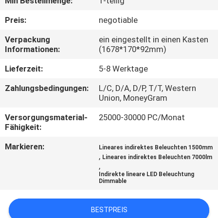
Min Bestellmenge:
1-teilig
TRETEN
Preis:
negotiable
SIE
Verpackung
ein eingestellt in einen Kasten
Informationen:
(1678*170*92mm)
MIT
UNS
Lieferzeit:
5-8 Werktage
IN
Zahlungsbedingungen:
L/C, D/A, D/P, T/T, Western
Union, MoneyGram
VERBINDUNG
Versorgungsmaterial-
25000-30000 PC/Monat
Fähigkeit:
FORDERN
Markieren:
Lineares indirektes Beleuchten 1500mm
SIE
,
Lineares indirektes Beleuchten 7000lm
EIN
,
Indirekte lineare LED Beleuchtung
ZITAT
Dimmable
BESTPREIS
NEWS