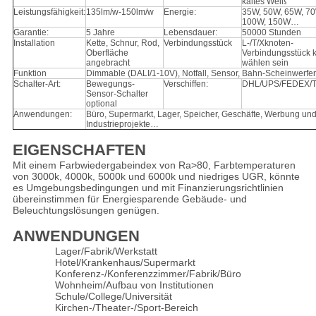
kaltes Weiß
Leistungsfähigkeit:
135lm/w-150lm/w
Energie:
35W, 50W, 65W, 70
100W, 150W…
Garantie:
5 Jahre
Lebensdauer:
50000 Stunden
Installation
Kette, Schnur, Rod,
Verbindungsstück
L-/T/Xknoten-
Oberfläche
Verbindungsstück 
angebracht
wählen sein
Funktion
Dimmable (DALI/1-10V), Notfall, Sensor, Bahn-Scheinwerferl
Schalter-Art:
Bewegungs-
Verschiffen:
DHL/UPS/FEDEX/
Sensor-Schalter
optional
Anwendungen:
Büro, Supermarkt, Lager, Speicher, Geschäfte, Werbung un
Industrieprojekte…
EIGENSCHAFTEN
Mit einem Farbwiedergabeindex von Ra>80, Farbtemperaturen
von 3000k, 4000k, 5000k und 6000k und niedriges UGR, könnte
es Umgebungsbedingungen und mit Finanzierungsrichtlinien
übereinstimmen für Energiesparende Gebäude- und
Beleuchtungslösungen genügen.
ANWENDUNGEN
Lager/Fabrik/Werkstatt
Hotel/Krankenhaus/Supermarkt
Konferenz-/Konferenzzimmer/Fabrik/Büro
Wohnheim/Aufbau von Institutionen
Schule/College/Universität
Kirchen-/Theater-/Sport-Bereich