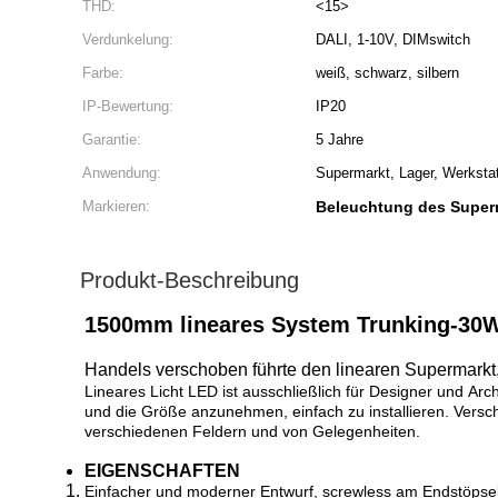
THD:
<15>
Verdunkelung:
DALI, 1-10V, DIMswitch
Farbe:
weiß, schwarz, silbern
IP-Bewertung:
IP20
Garantie:
5 Jahre
Anwendung:
Supermarkt, Lager, Werkstatt
Markieren:
Beleuchtung des Super
Produkt-Beschreibung
1500mm lineares System Trunking-30W
Handels verschoben führte den linearen Supermark
Lineares Licht LED ist ausschließlich für Designer und Arc
und die Größe anzunehmen, einfach zu installieren. Vers
verschiedenen Feldern und von Gelegenheiten.
EIGENSCHAFTEN
Einfacher und moderner Entwurf, screwless am Endstöpsel