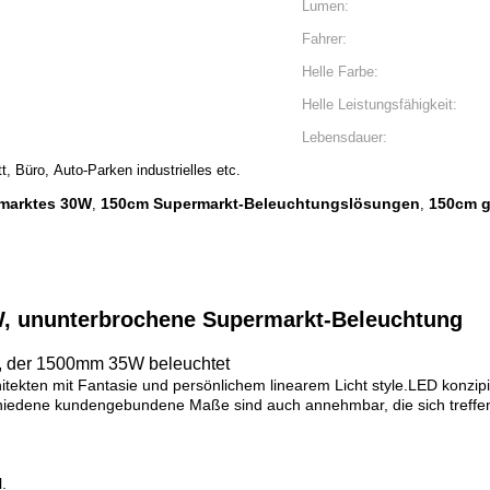
Lumen:
Fahrer:
Helle Farbe:
Helle Leistungsfähigkeit:
Lebensdauer:
, Büro, Auto-Parken industrielles etc.
marktes 30W
150cm Supermarkt-Beleuchtungslösungen
150cm g
,
,
, ununterbrochene Supermarkt-Beleuchtung
t, der 1500mm 35W beleuchtet
hitekten mit Fantasie und persönlichem linearem Licht style.LED konzipi
chiedene kundengebundene Maße sind auch annehmbar, die sich treffen
.