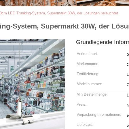
0cm LED Trunking-System, Supermarkt 30W, der Lösungen beleuchtet
ing-System, Supermarkt 30W, der Lösu
Grundlegende Infor
Herkunftsort:
G
Markenname:
C
Zertifizierung:
U
Modellnummer:
C
Min Bestellmenge:
1
Preis:
N
Verpackung Informationen:
e
Lieferzeit:
5