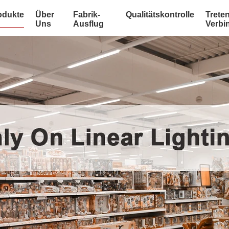
odukte
Über
Fabrik-
Qualitätskontrolle
Treten
Uns
Ausflug
Verbi