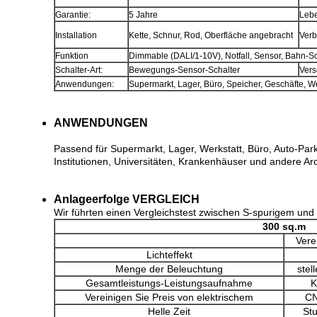
Garantie:
5 Jahre
Leb
Installation
Kette, Schnur, Rod, Oberfläche angebracht
Verb
Funktion
Dimmable (DALI/1-10V), Notfall, Sensor, Bahn-Sc
Schalter-Art:
Bewegungs-Sensor-Schalter
Vers
Anwendungen:
Supermarkt, Lager, Büro, Speicher, Geschäfte, 
ANWENDUNGEN
Passend für Supermarkt, Lager, Werkstatt, Büro, Auto-Park
Institutionen, Universitäten, Krankenhäuser und andere A
Anlageerfolge VERGLEICH
Wir führten einen Vergleichstest zwischen S-spurigem un
300 sq.m
Vere
Lichteffekt
Menge der Beleuchtung
stel
Gesamtleistungs-Leistungsaufnahme
K
Vereinigen Sie Preis von elektrischem
C
Helle Zeit
St