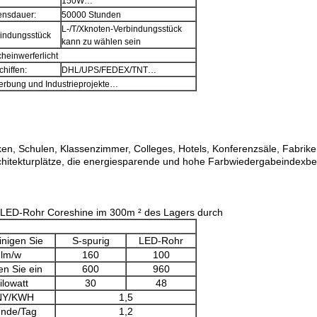
150W…
ensdauer:
50000 Stunden
L-/T/Xknoten-Verbindungsstück
indungsstück
kann zu wählen sein
heinwerferlicht
chiffen:
DHL/UPS/FEDEX/TNT…
Werbung und Industrieprojekte…
EINREICHUNGEN
en, Schulen, Klassenzimmer, Colleges, Hotels, Konferenzsäle, Fabriken
rchitekturplätze, die energiesparende und hohe Farbwiedergabeindexb
d LED-Rohr Coreshine im 300m ² des Lagers durch
inigen Sie
S-spurig
LED-Rohr
lm/w
160
100
len Sie ein
600
960
ilowatt
30
48
NY/KWH
1,5
unde/Tag
1,2