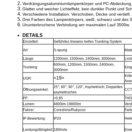
Verdrängungsaluminiumlampenkörper und PC-Abdeckung
Glatter und weicher Lichteffekt, kein dunkler Punkt und S
Verschiedene Installation: Verschoben, Decke und vertieft.
Drei Farben des Lampenkörpers, weiß, schwarz und des Si
Ununterbrochene Verbindung am maximalen Lauf 3500w.
DETAILS
Einzelteil:
Geführtes lineares helles Trunking-System
Art:
S-spurig
Mate
Länge:
1200mm, 1500mm, 2400mm, 3000mm
Lich
600mm, 1200mm, 1500mm, 2400mm,
Trunking:
Ein
3000mm
Krit
<19>
UGR:
Anwe
25°; 60°; 90°; 120°; Asymetrisch; Doppeltes
Öffnungswinkel:
CCT
asymetrisches
PF:
>0,95
THD
Lumen:
4800lm-19800lm
Verd
Fahrer:
Coreshine/Rubycon
Farb
IP-Bewertung:
IP20
Hell
Leistungsfähigkeit:
180lm/w
Ener