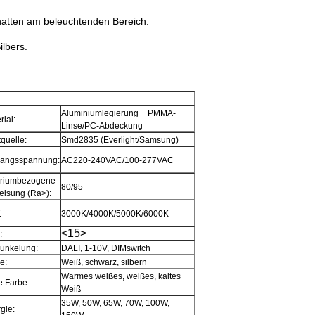
.
chatten am beleuchtenden Bereich.
lbers.
Aluminiumlegierung + PMMA-
rial:
Linse/PC-Abdeckung
tquelle:
Smd2835 (Everlight/Samsung)
gangsspannung:
AC220-240VAC/100-277VAC
eriumbezogene
80/95
isung (Ra>):
Hinterlass eine Nachricht
:
3000K/4000K/5000K/6000K
Wir rufen Sie bald zurück!
<15>
:
unkelung:
DALI, 1-10V, DIMswitch
e:
Weiß, schwarz, silbern
Warmes weißes, weißes, kaltes
e Farbe:
Weiß
35W, 50W, 65W, 70W, 100W,
gie: