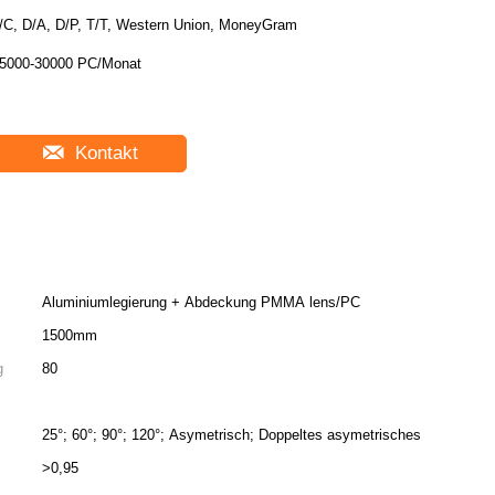
/C, D/A, D/P, T/T, Western Union, MoneyGram
5000-30000 PC/Monat
Kontakt
Aluminiumlegierung + Abdeckung PMMA lens/PC
1500mm
g
80
25°; 60°; 90°; 120°; Asymetrisch; Doppeltes asymetrisches
>0,95