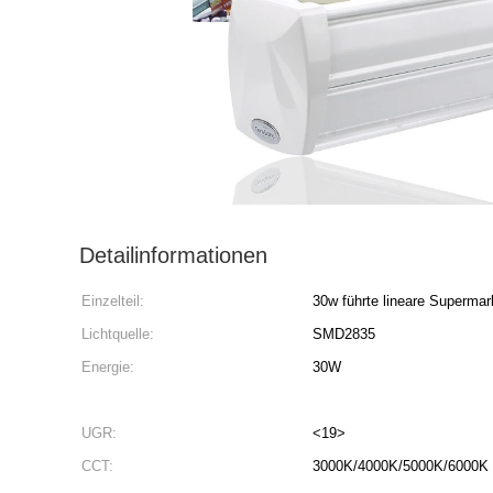
Detailinformationen
Einzelteil:
30w führte lineare Superma
Lichtquelle:
SMD2835
Energie:
30W
UGR:
<19>
CCT:
3000K/4000K/5000K/6000K