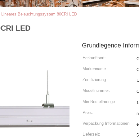
>
Lineares Beleuchtungssystem 80CRI LED
0CRI LED
Grundlegende Infor
Herkunftsort:
G
Markenname:
C
Zertifizierung:
U
Modellnummer:
C
Min Bestellmenge:
1
Preis:
n
Verpackung Informationen:
e
Lieferzeit:
5