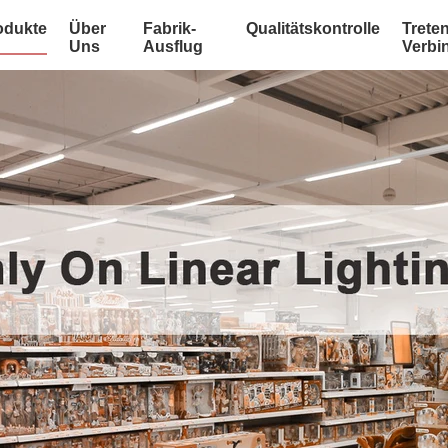
odukte
Über
Fabrik-
Qualitätskontrolle
Treten
Uns
Ausflug
Verbi