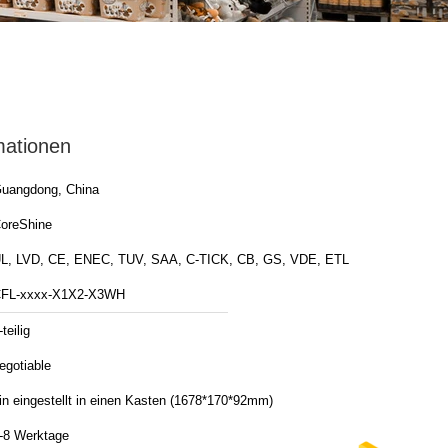
mationen
uangdong, China
oreShine
L, LVD, CE, ENEC, TUV, SAA, C-TICK, CB, GS, VDE, ETL
FL-xxxx-X1X2-X3WH
-teilig
egotiable
in eingestellt in einen Kasten (1678*170*92mm)
-8 Werktage