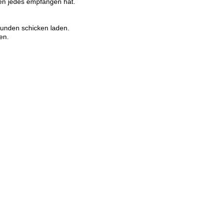
den jedes empfangen hat.
Kunden schicken laden.
en.