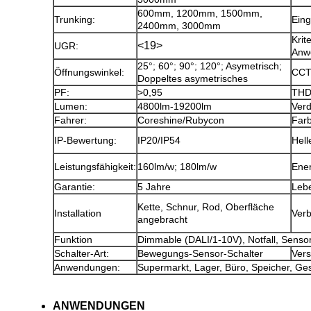
600mm, 1200mm, 1500mm,
Trunking:
Ein
2400mm, 3000mm
Kri
<19>
UGR:
Anw
25°; 60°; 90°; 120°; Asymetrisch;
Öffnungswinkel:
CCT
Doppeltes asymetrisches
PF:
>0,95
THD
Lumen:
4800lm-19200lm
Verd
Fahrer:
Coreshine/Rubycon
Farb
IP-Bewertung:
IP20/IP54
Hell
Leistungsfähigkeit:
160lm/w; 180lm/w
Ener
Garantie:
5 Jahre
Leb
Kette, Schnur, Rod, Oberfläche
Installation
Verb
angebracht
Funktion
Dimmable (DALI/1-10V), Notfall, Sensor
Schalter-Art:
Bewegungs-Sensor-Schalter
Vers
Anwendungen:
Supermarkt, Lager, Büro, Speicher, Ge
ANWENDUNGEN