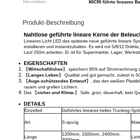
Hervorheben:
80CRI führte lineares 
Produkt-Beschreibung
Nahtlose geführte lineare Kerne der Beleu
Lineares Licht LED das späteste neue geführte lineare Sys
installieren und instandzuhalten. Es wird mit 5/8/12 Drä
Lauf 250m arbeiten. Er ist für Supermärkte, Lager, Werkstä
EIGENSCHAFTEN
【
Wirtschaftliches
】 speichern 85% auf Stromrechnung d
【
Langes Leben
】 Qualität und gut gemacht, zuletzt in 5
【
Auge-schützendes Entwurf
】, das den weißen Plastik
rauem und grellen Lichtern.
Das 【
sicher und Klima-
】 Safe, grün, dauerhaft, kein Qu
DETAILS
Einzelteil:
Geführtes lineares helles Trunking-Sys
Art:
S-spurig
Mate
1200mm, 1500mm, 2400mm,
Länge:
Lich
3000mm