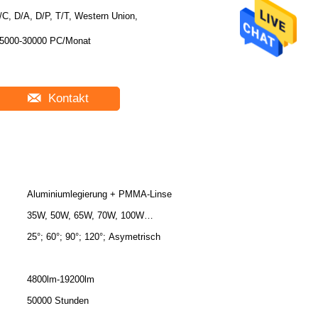
/C, D/A, D/P, T/T, Western Union,
5000-30000 PC/Monat
Kontakt
Aluminiumlegierung + PMMA-Linse
35W, 50W, 65W, 70W, 100W…
25°; 60°; 90°; 120°; Asymetrisch
4800lm-19200lm
50000 Stunden