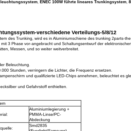
Beleuchtungssystem
ENEC 100W führte lineares Trunkingsystem
8
,
,
chtungssystem-verschiedene Verteilungs-5/8/12
tem des Trunking, wird es in Aluminiumschiene des trunking 2parts-the 
hte, mit 3 Phase vor-angebracht und Schaltungsentwurf der elektronisc
tten, Messen, und so weiter weitverbreitet.
er Beleuchtung.
0.000 Stunden, verringern die Lichter, die Frequenz ersetzen.
lampenschirm und qualifizierte LED-Chips annehmen, beleuchtet es gle
ecksilber und Gefahrstoff enthielten.
tem
Aluminiumlegierung +
rial:
PMMA-Linse/PC-
Abdeckung
Smd2835
tquelle:
(Everlight/Samsung)