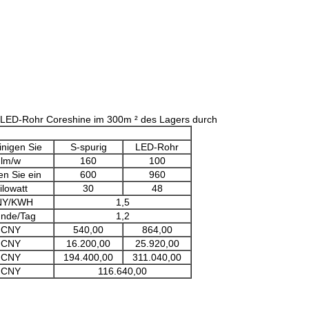
d LED-Rohr Coreshine im 300m ² des Lagers durch
inigen Sie
S-spurig
LED-Rohr
lm/w
160
100
len Sie ein
600
960
ilowatt
30
48
NY/KWH
1,5
unde/Tag
1,2
CNY
540,00
864,00
CNY
16.200,00
25.920,00
CNY
194.400,00
311.040,00
CNY
116.640,00