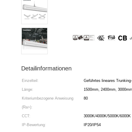
Detailinformationen
Einzelteil:
Geführtes lineares Trunking-
Länge:
1500mm, 2400mm, 3000m
Kriteriumbezogene Anweisung
80
(Ra>):
CCT:
3000K/4000K/5000K/6000K
IP-Bewertung:
IP20/IP54