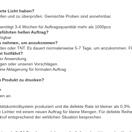
hrte Licht haben?
prüfen und zu überprüfen. Gemischte Proben sind annehmbar.
benötigt 3-4 Wochen für Auftragsquantität mehr als 1000pcs
führten hellen Auftrag?
rfügbar
 es nehmen, um anzukommen?
dex oder TNT. Es dauert normalerweise 5-7 Tage, um anzukommen. Flug
t fortfährt?
oder Anwendung.
ngen oder unseren Vorschlägen.
ine Ablagerung für formalen Auftrag.
m Produkt zu drucken?
?
ten an.
tskontrollsystem produziert und die defekte Rate ist kleiner als 0,3%.
Lichter mit einem neuen Auftrag für kleine Mengen. Für defekte Reihen
ruf entsprechend der wirklichen Situation besprechen.