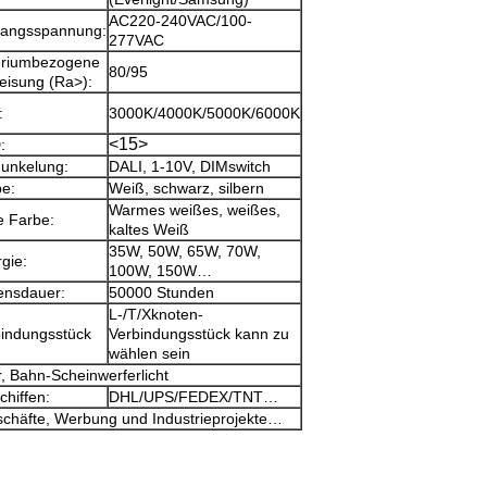
AC220-240VAC/100-
gangsspannung:
277VAC
teriumbezogene
80/95
eisung (Ra>):
:
3000K/4000K/5000K/6000K
<15>
:
unkelung:
DALI, 1-10V, DIMswitch
e:
Weiß, schwarz, silbern
Warmes weißes, weißes,
e Farbe:
kaltes Weiß
35W, 50W, 65W, 70W,
gie:
100W, 150W…
ensdauer:
50000 Stunden
L-/T/Xknoten-
indungsstück
Verbindungsstück kann zu
wählen sein
, Bahn-Scheinwerferlicht
chiffen:
DHL/UPS/FEDEX/TNT…
schäfte, Werbung und Industrieprojekte…