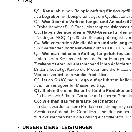
FAQ
Q1.
Kann ich einen Beispielauftrag für das gefü
: Ja begrüßen wir Beispielauftrag, um Qualität zu 
Q2. 
Was über die Vorbereitungs- und Anlaufzeit?
: Probe benötigt 5-10 Tage, Massenproduktionszeit 
Q3. 
Haben Sie irgendeine MOQ-Grenze für den ge
: Niedriges MOQ, 1pc für die Beispielprüfung ist- ve
Q4. 
Wie versenden Sie die Waren und wie lang
: Wir versenden normalerweise durch DHL, UPS, Fe
Q5. 
Wie man mit einem Auftrag für geführtes Lich
: Informieren Sie uns erstens Ihre Anforderungen 
Zweitens zitieren wir entsprechend Ihren Anforderu
Drittens bestätigt Kunde die Proben und die Plätze e
Viertens vereinbaren wir die Produktion.
Q6. 
Ist es OKAY, mein Logo auf geführtem helle
: Ja. nur verfügbar für Massenauftrag.
Q7: Bieten Sie eine Garantie für die Produkte an
: Ja bieten wir 5 Jahre Garantie auf unseren Produk
Q8: Wie man das fehlerhafte beschäftigt?
: Erstens werden unsere Produkte im strengen Qualitä
Zweitens während der Garantiezeit, senden wir neue 
zurückzusenden kann die Lösung einschließlich Rück
UNSERE DIENSTLEISTUNGEN